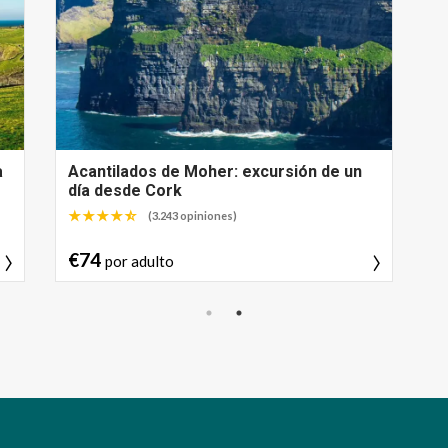
Península de Dingle: excursión de un día
A
desde Cork
d
(618 opiniones)
€59
por adulto