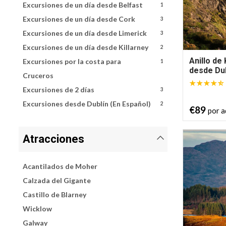
Excursiones de un día desde Belfast
1
Excursiones de un día desde Cork
3
Excursiones de un día desde Limerick
3
Excursiones de un día desde Killarney
2
Anillo de
Excursiones por la costa para
1
desde Dub
Cruceros
Excursiones de 2 días
3
Excursiones desde Dublín (En Español)
2
€89
por a
Atracciones
Acantilados de Moher
Calzada del Gigante
Castillo de Blarney
Wicklow
Galway