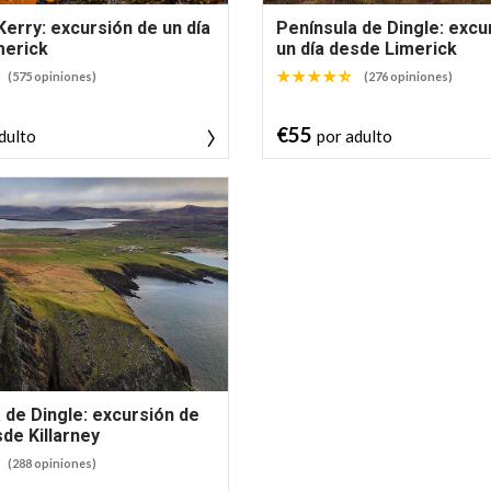
 Kerry: excursión de un día
Península de Dingle: excu
merick
un día desde Limerick
(575 opiniones)
(276 opiniones)
€55
dulto
por adulto
 de Dingle: excursión de
sde Killarney
(288 opiniones)